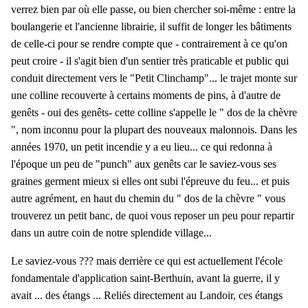
verrez bien par où elle passe, ou bien chercher soi-même : entre la
boulangerie et l'ancienne librairie, il suffit de longer les bâtiments
de celle-ci pour se rendre compte que - contrairement à ce qu'on
peut croire - il s'agit bien d'un sentier très praticable et public qui
conduit directement vers le "Petit Clinchamp"... le trajet monte sur
une colline recouverte à certains moments de pins, à d'autre de
genêts - oui des genêts- cette colline s'appelle le " dos de la chèvre
", nom inconnu pour la plupart des nouveaux malonnois. Dans les
années 1970, un petit incendie y a eu lieu... ce qui redonna à
l'époque un peu de "punch" aux genêts car le saviez-vous ses
graines germent mieux si elles ont subi l'épreuve du feu... et puis
autre agrément, en haut du chemin du " dos de la chèvre " vous
trouverez un petit banc, de quoi vous reposer un peu pour repartir
dans un autre coin de notre splendide village...
Le saviez-vous ??? mais derrière ce qui est actuellement l'école
fondamentale d'application saint-Berthuin, avant la guerre, il y
avait ... des étangs ... Reliés directement au Landoir, ces étangs